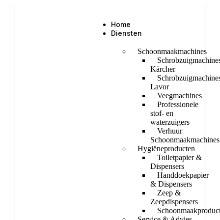
Home
Diensten
Schoonmaakmachines
Schrobzuigmachine
Kärcher
Schrobzuigmachine
Lavor
Veegmachines
Professionele
stof- en
waterzuigers
Verhuur
Schoonmaakmachines
Hygiëneproducten
Toiletpapier &
Dispensers
Handdoekpapier
& Dispensers
Zeep &
Zeepdispensers
Schoonmaakproduc
Service & Advies