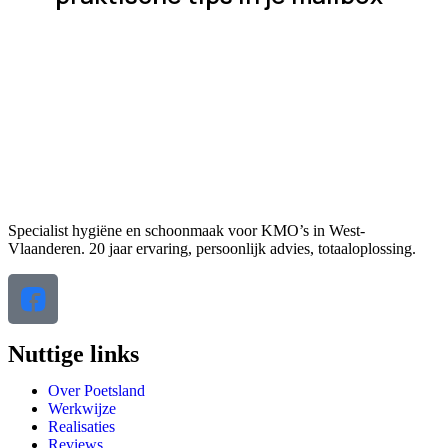
Een korte mail, geen spam, één keer per maand.
Inschrijven kan met je werkadres.
Specialist hygiëne en schoonmaak voor KMO’s in West-
Vlaanderen. 20 jaar ervaring, persoonlijk advies, totaaloplossing.
Nuttige links
Over Poetsland
Werkwijze
Realisaties
Reviews