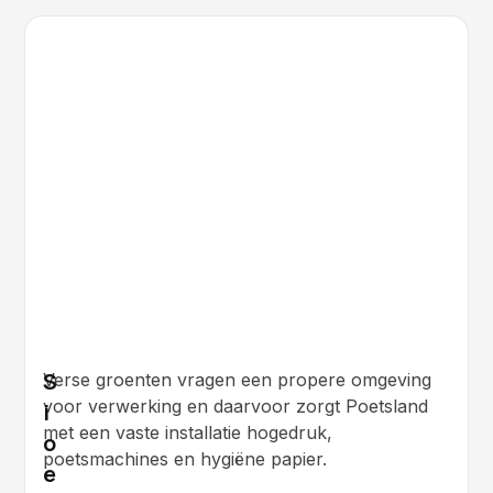
Hygiëneproducten
Schoonmaakmachines
S
Verse groenten vragen een propere omgeving
voor verwerking en daarvoor zorgt Poetsland
i
met een vaste installatie hogedruk,
o
poetsmachines en hygiëne papier.
e