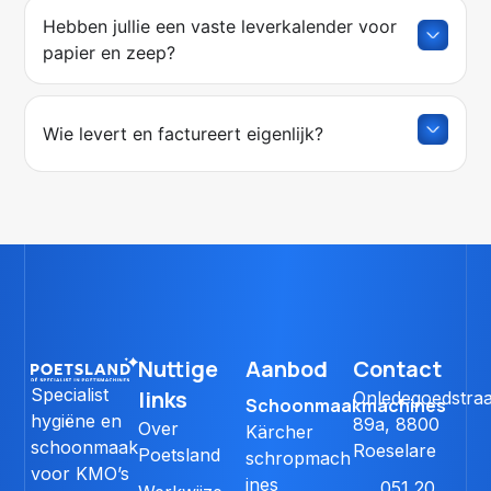
Hebben jullie een vaste leverkalender voor
papier en zeep?
Wie levert en factureert eigenlijk?
Nuttige
Aanbod
Contact
Specialist
links
Onledegoedstraa
Schoonmaakmachines
hygiëne en
89a, 8800
Over
Kärcher
schoonmaak
Roeselare
Poetsland
schropmach
voor KMO’s
ines
051 20