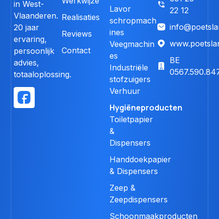
Werkwijze
in West-
Lavor
22 12
Vlaanderen.
Realisaties
schropmach
info@poetsla
20 jaar
ines
Reviews
ervaring,
www.poetsla
Veegmachin
Contact
persoonlijk
es
BE
advies,
Industriële
0567.590.84
totaaloplossing.
stofzuigers
Verhuur
Hygiëneproducten
Toiletpapier
&
Dispensers
Handdoekpapier
& Dispensers
Zeep &
Zeepdispensers
Schoonmaakproducten