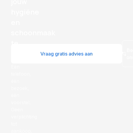
jouw
hygiëne
en
schoonmaak
te
Be
professionaliseren?
Vraag gratis advies aan
on
Eén
telefoon,
één
bezoek,
één
voorstel.
Geen
verplichting
tot
aankoop.