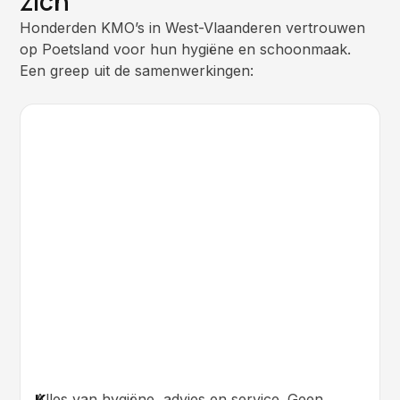
zich
Honderden KMO’s in West-Vlaanderen vertrouwen
op Poetsland voor hun hygiëne en schoonmaak.
Een greep uit de samenwerkingen:
Hygiëneproducten
Schoonmaakmachines
Service & advies
Alles van hygiëne, advies en service. Geen