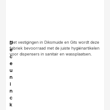
D
Met vestigingen in Diksmuide en Gits wordt deze
fabriek bevoorraad met de juiste hygiënartikelen
e
voor dispensers in sanitair en wassplaatsen.
c
e
u
n
i
n
c
k