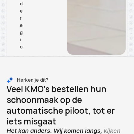
d
e
r
e
g
i
o
Herken je dit?
Veel KMO's bestellen hun
schoonmaak op de
automatische piloot, tot er
iets misgaat
Het kan anders. Wij komen langs,
kijken