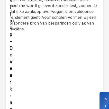
K
machine wordt geleverd zonder test, zodoende
l
dat elke aankoop overwogen is en voldoende
i
rendement geeft. Voor scholen vormen wij een
m
bijzondere bron van besparingen op vlak van
o
hygiëne.
p
–
D
e
V
e
e
r
k
r
P
a
r